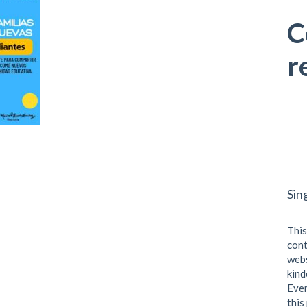
C
r
Sin
This
cont
webs
kind
Even
this