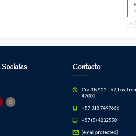
B
 Sociales
Contacto
Cra 3 N° 23 – 62, Los Tron
47001
+57 318 7497666
+57 (5) 4232558
[email protected]