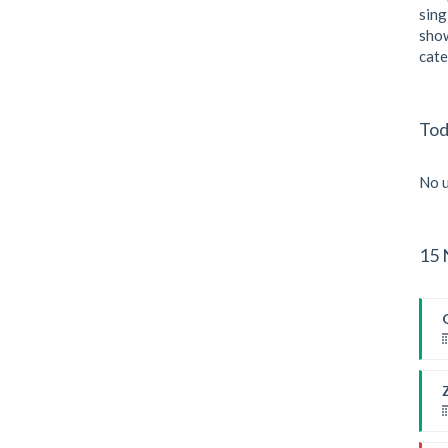
sing
show
cate
Tod
No u
15 