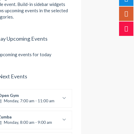
le event. Build-in sidebar widgets
s upcoming events in the selected
gories.
ay Upcoming Events
pcoming events for today
Next Events
Open Gym
Monday, 7:00 am - 11:00 am
Open entry
Mark Moreau
Zumba
Monday, 8:00 am - 9:00 am
Beginners