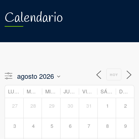
Calendario
HOY
LUNES
MARTES
MIÉRCOLES
JUEVES
VIERNES
SÁBADO
DOMINGO
27
28
29
30
31
1
2
3
4
5
6
7
8
9