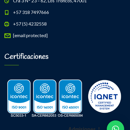
Cra 3 N° 23 – 62, Los Troncos, 47001
+57 318 7497666
+57 (5) 4232558
[email protected]
Certificaciones
Admisiones..!