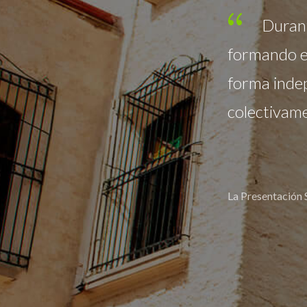
anta Marta ha estado
Educac
nacional que piensan de
metodología
a significativa y actúan
digitales d
Académica, 
a comunidad!
La Presentación