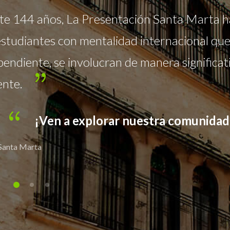
ión formal de Calidad Humana y Excelencia 
 interactiva, currículo por competencias y 
e aprendizaje, en los niveles de Preescolar, B
con profundización en inglés y francés.
¡Ven a explorar nuestra comunidad
 Santa Marta