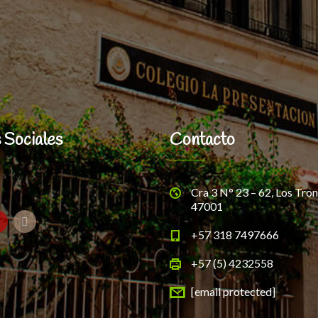
 Sociales
Contacto
Cra 3 N° 23 – 62, Los Tron
47001
+57 318 7497666
+57 (5) 4232558
[email protected]