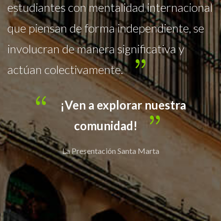
al
metodología interactiva, currículo por
competencias y ambientes digitales de
aprendizaje, en los niveles de Preescolar,
Básica y Media Académica, con
profundización en inglés y francés.
¡Ven a explorar nuestra
comunidad!
La Presentación Santa Marta