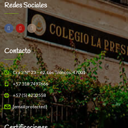
Redes Sociales
Contacto
Cra 3 N° 23 – 62, Los Troncos, 47001
+57 318 7497666
+57 (5) 4232558
[email protected]
Certificaciones