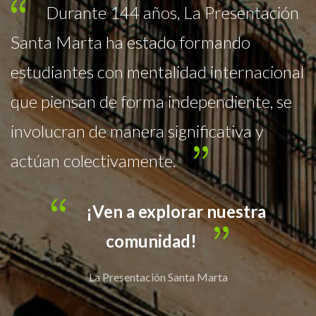
ón
Educación formal de Calidad
Humana y Excelencia Educativa,
al
metodología interactiva, currículo por
e
competencias y ambientes digitales de
aprendizaje, en los niveles de Preescolar,
Básica y Media Académica, con
profundización en inglés y francés.
¡Ven a explorar nuestra
comunidad!
La Presentación Santa Marta