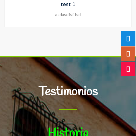
test 1
asdasdfsf fsd
Testimonios
ia
Ofrece