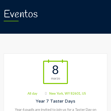
Eventos
8
marzo
All day
New York, WY 82601, US
Year 7 Taster Days
Year 6 pupils are invited to join us for a Taster Day on