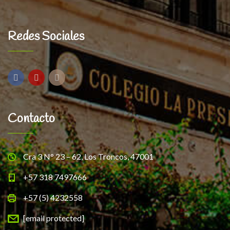
Redes Sociales
Contacto
Cra 3 N° 23 – 62, Los Troncos, 47001
+57 318 7497666
+57 (5) 4232558
[email protected]