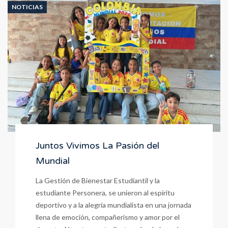
Dos
NOTICIAS
Seres
Especiales
Juntos Vivimos La Pasión del
Mundial
La Gestión de Bienestar Estudiantil y la
estudiante Personera, se unieron al espíritu
deportivo y a la alegría mundialista en una jornada
llena de emoción, compañerismo y amor por el