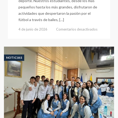
deporte. Nuestros estudiantes, desde los más
pequeños hasta los más grandes, disfrutaron de
actividades que despertaron la pasión por el
fútbol a través de bailes, […]
en
4 de junio de 2026
Comentarios desactivados
Juntos
Vivimos
La
Pasión
del
NOTICIAS
Mundial