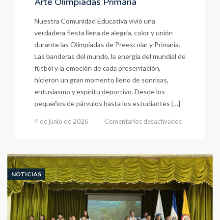
Arte Olimpiadas Primaria
Nuestra Comunidad Educativa vivió una
verdadera fiesta llena de alegría, color y unión
durante las Olimpiadas de Preescolar y Primaria.
Las banderas del mundo, la energía del mundial de
fútbol y la emoción de cada presentación,
hicieron un gran momento lleno de sonrisas,
entusiasmo y espíritu deportivo. Desde los
pequeños de párvulos hasta los estudiantes […]
en
4 de junio de 2026
Comentarios desactivados
Viviendo
El
Deporte
a
Través
NOTICIAS
del
Arte
Olimpiadas
Primaria