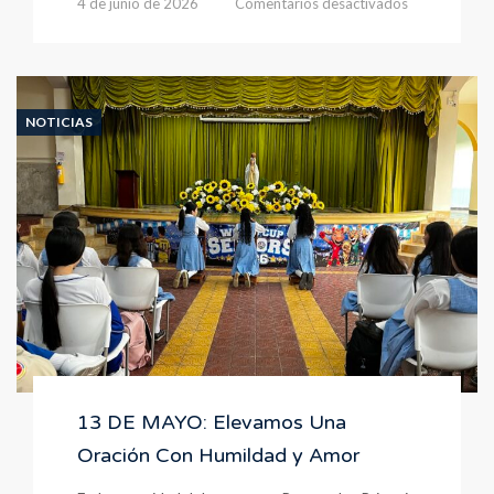
en
4 de junio de 2026
Comentarios desactivados
Una
Oración
de
Esperanza
a
NOTICIAS
Través
Del
Arte
13 DE MAYO: Elevamos Una
Oración Con Humildad y Amor