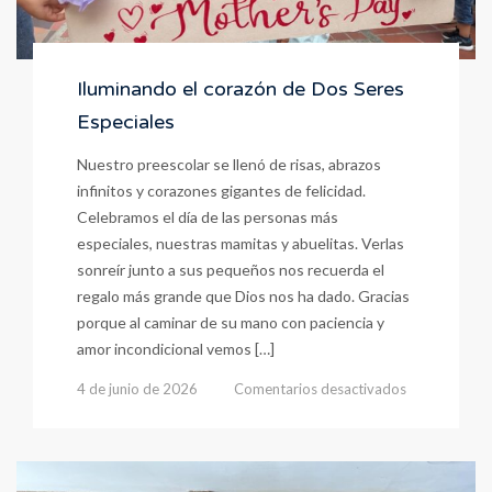
Iluminando el corazón de Dos Seres
Especiales
Nuestro preescolar se llenó de risas, abrazos
infinitos y corazones gigantes de felicidad.
Celebramos el día de las personas más
especiales, nuestras mamitas y abuelitas. ​Verlas
sonreír junto a sus pequeños nos recuerda el
regalo más grande que Dios nos ha dado. Gracias
porque al caminar de su mano con paciencia y
amor incondicional vemos […]
en
4 de junio de 2026
Comentarios desactivados
Iluminando
el
corazón
de