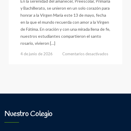
En la serenidad del amanecer, Preescolar, Primaria
y Bachillerato, se unieron en un solo corazón para
honrar a la Virgen María este 13 de mayo, fecha
en la que el mundo recuerda con amor a la Virgen
de Fátima. En oración y con una mirada llena de fe,
nuestros estudiantes compartieron el santo
rosario, vivieron […]
en
4 de junio de 2026
Comentarios desactivados
13
DE
MAYO:
Elevamos
Una
Oración
Con
Humildad
y
Nuestro Colegio
Amor