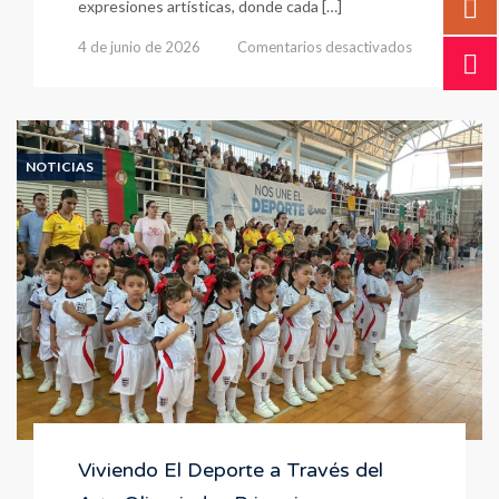
expresiones artísticas, donde cada […]
en
4 de junio de 2026
Comentarios desactivados
Olimpiadas
Presentación
2026
Bachillerato
NOTICIAS
Viviendo El Deporte a Través del