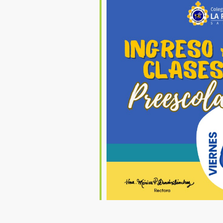
ndar
iCalendar
Office 36