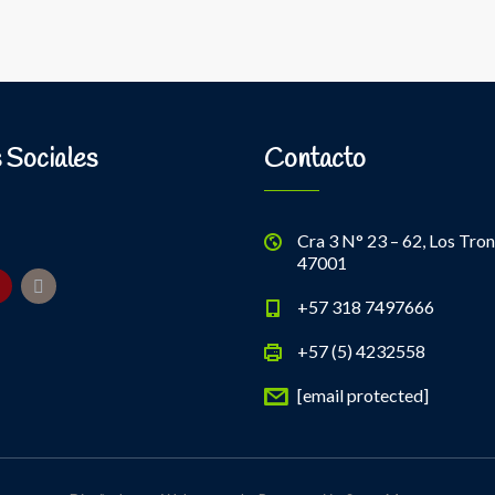
 Sociales
Contacto
Cra 3 N° 23 – 62, Los Tron
47001
+57 318 7497666
+57 (5) 4232558
[email protected]