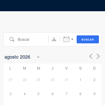
Buscar
BUSCAR
L
M
M
J
V
S
D
27
28
29
30
31
1
2
3
4
5
6
7
8
9