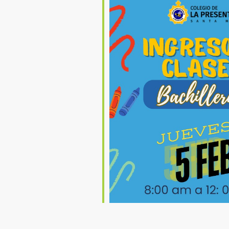
ndar
iCalendar
Office 36