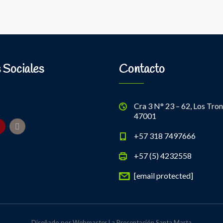
 Sociales
Contacto
Cra 3 N° 23 – 62, Los Tron
47001
+57 318 7497666
+57 (5) 4232558
[email protected]
Diseñado por Webmaster La Presentación Santa Marta