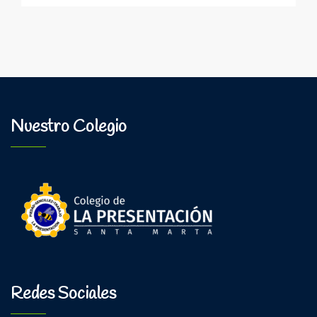
del
Comité
Escolar
de
Convivencia
2024
Nuestro Colegio
Redes Sociales