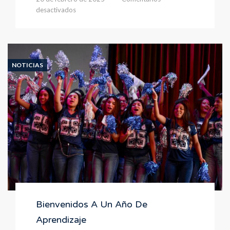
en
desactivados
Bienvenidos
al
Nuevo
Año
Escolar
NOTICIAS
En
Preescolar
Bienvenidos A Un Año De
Aprendizaje