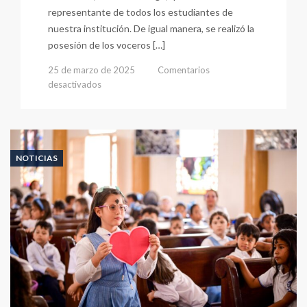
representante de todos los estudiantes de
nuestra institución. De igual manera, se realizó la
posesión de los voceros […]
25 de marzo de 2025
Comentarios
en
desactivados
Posesión
del
Gobierno
Escolar
2025
NOTICIAS