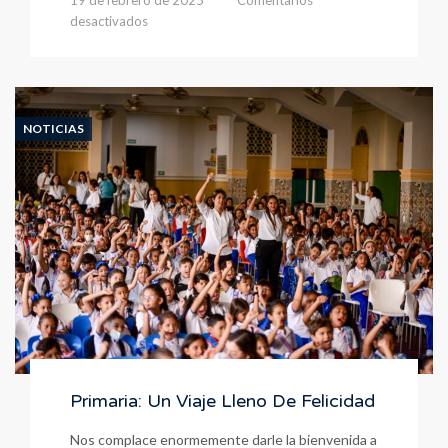
19 de febrero de 2025
Comentarios
en
desactivados
Encuentro
Espiritual
y
Eucaristía
de
NOTICIAS
Inicio
de
Año
Escolar
Primaria: Un Viaje Lleno De Felicidad
Nos complace enormemente darle la bienvenida a