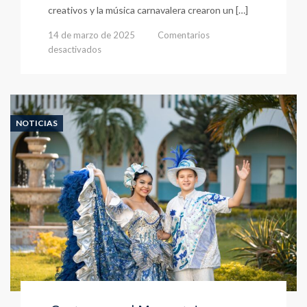
creativos y la música carnavalera crearon un […]
14 de marzo de 2025
Comentarios
en
desactivados
Carnavalores
Presentación
2025
NOTICIAS