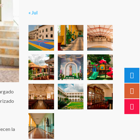
« Jul
cargado
erizado
lecen la