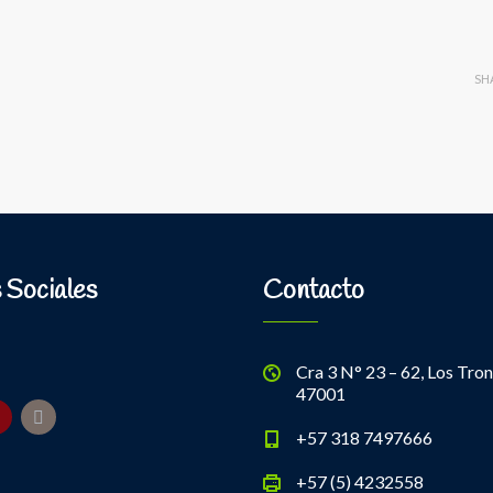
SH
 Sociales
Contacto
Cra 3 N° 23 – 62, Los Tron
47001
+57 318 7497666
+57 (5) 4232558