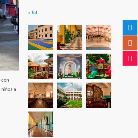
« Jul
r con
 niños a