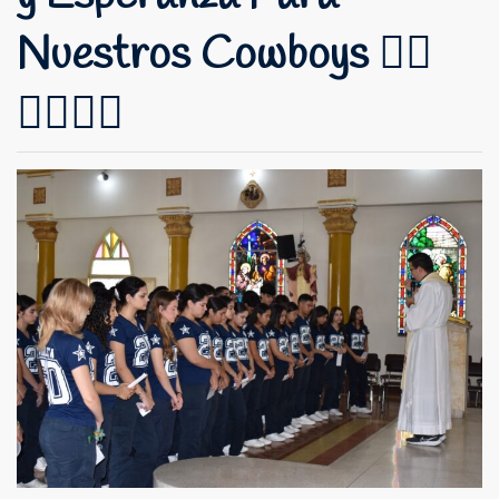
Nuestros Cowboys ❤‍🔥
🙏🏻✍🏻