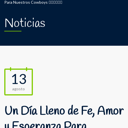
Para Nuestros Cowboys ❤‍🔥🙏🏻✍🏻
Noticias
13
agosto
Un Día Lleno de Fe, Amor
y Esperanza Para