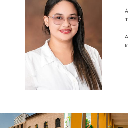
Á
T
A
I