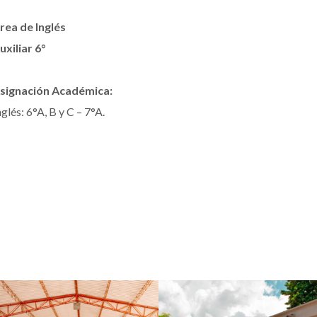
rea de Inglés
uxiliar 6°
signación Académica:
nglés: 6°A, B y C – 7°A.