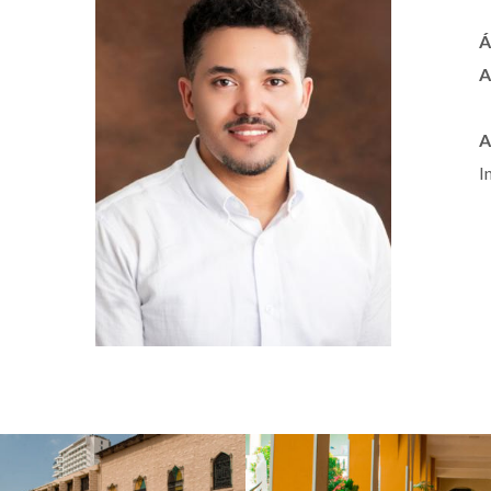
Á
A
A
I