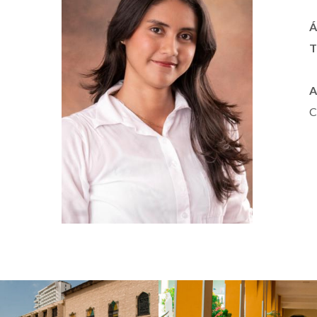
Á
T
A
C