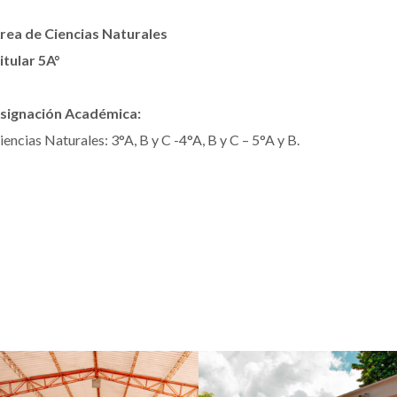
rea de Ciencias Naturales
itular 5A°
signación Académica:
iencias Naturales: 3°A, B y C -4°A, B y C – 5°A y B.