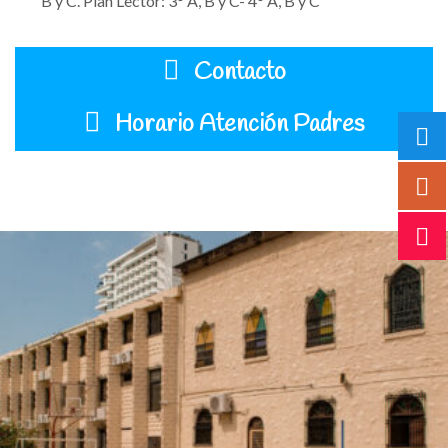
B y C.
Plan Lector: 3° A, B y C- 4° A, B y C
Contacto
Horario Atención Padres