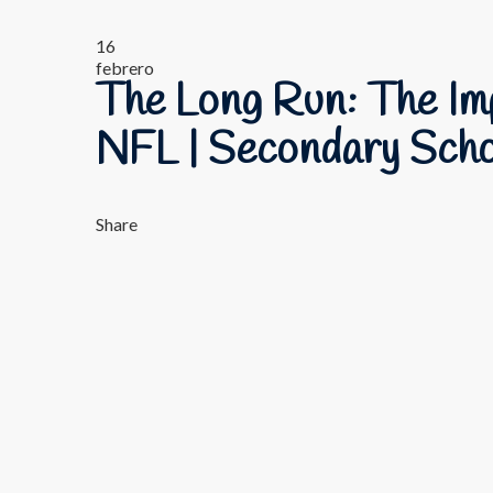
16
febrero
The Long Run: The Imp
NFL | Secondary Scho
Share