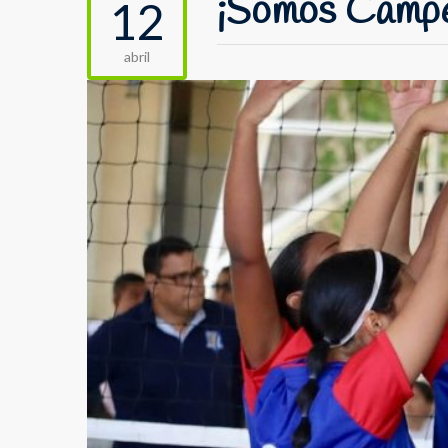
¡Somos Camp
12
abril