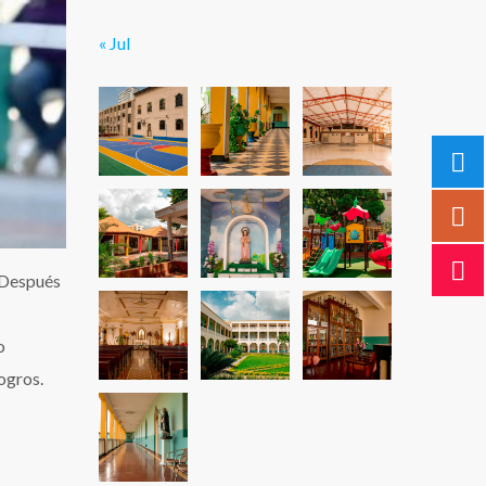
« Jul
 Después
o
ogros.