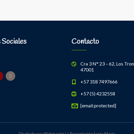
 Sociales
Contacto
Cra 3 N° 23 – 62, Los Tron
47001
+57 318 7497666
+57 (5) 4232558
[email protected]
Diseñado por Webmaster La Presentación Santa Marta