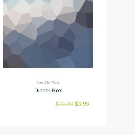
Food & Meal
Dinner Box
$
12.99
$
9.99