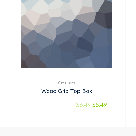
Crat Kits
Wood Grid Top Box
$
6.49
$
5.49