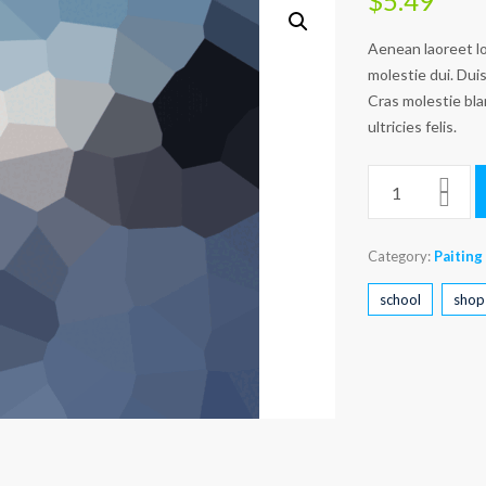
$
5.49
Aenean laoreet lo
molestie dui. Duis
Cras molestie blan
ultricies felis.
Category:
Paiting
school
shop