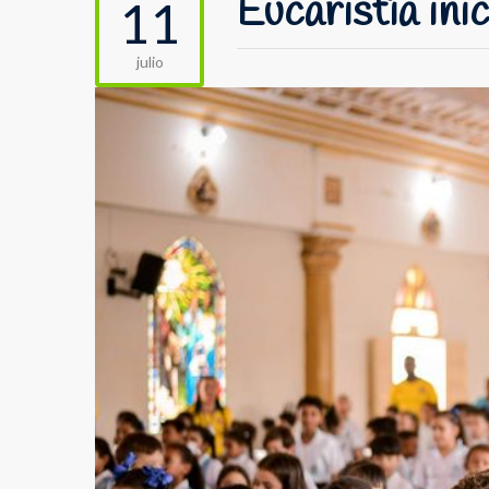
Eucaristía ini
11
julio