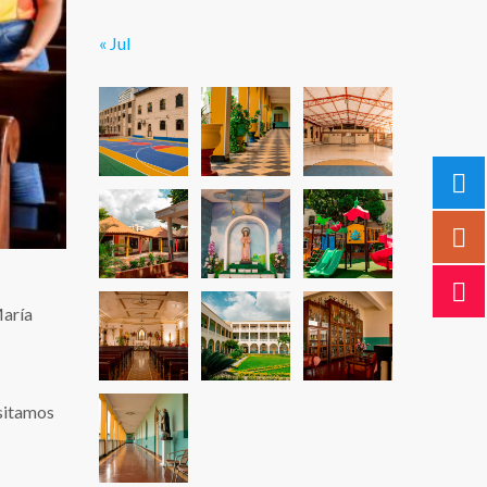
« Jul
María
nsitamos