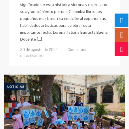
significado de esta histórica victoria y expresaron
su agradecimiento por una Colombia libre. Los
pequeños mostraron su emoción al exponer sus
habilidades artísticas para celebrar esta
importante fecha. Lorena Tatiana Bautista Baena
Docente […]
30 de agosto de 2024
Comentarios
en
desactivados
Conmemoración
de
La
Batalla
de
NOTICIAS
Boyacá
en
La
Sección
Preescolar