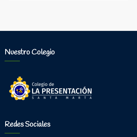
Mundial
del
Agua
Nuestro Colegio
Redes Sociales