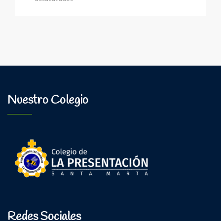
🌳
¡Un
viaje
al
corazón
de
Santa
Marta!
💚
Nuestro Colegio
Redes Sociales