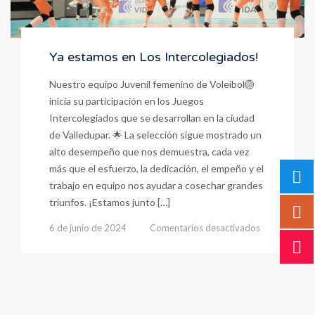
Ya estamos en Los Intercolegiados!
Nuestro equipo Juvenil femenino de Voleibol🏐
inicia su participación en los Juegos
Intercolegiados que se desarrollan en la ciudad
de Valledupar. 🌟 La selección sigue mostrado un
alto desempeño que nos demuestra, cada vez
más que el esfuerzo, la dedicación, el empeño y el
trabajo en equipo nos ayudar a cosechar grandes
triunfos. ¡Estamos junto […]
en
6 de junio de 2024
Comentarios desactivados
Ya
estamos
en
Los
Intercolegiad