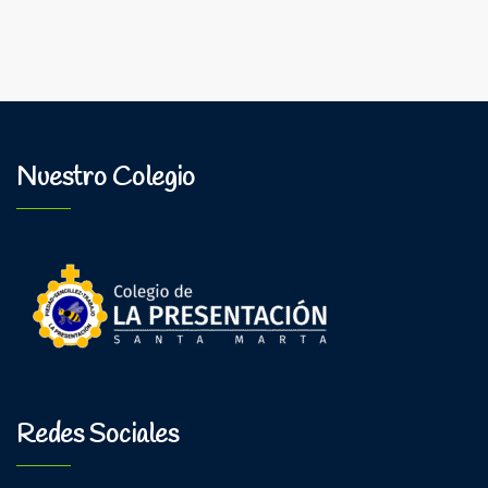
Creó
Un
Jardín
de
Oraciones
Para
Honrar
Nuestro Colegio
a
La
Virgen
de
Fátima
Redes Sociales