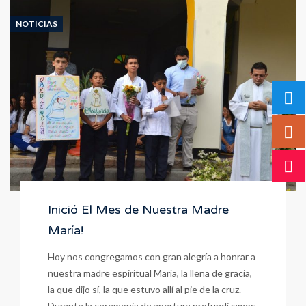
11
a
NOTICIAS
La
Virgen
María
Inició El Mes de Nuestra Madre
María!
Hoy nos congregamos con gran alegría a honrar a
nuestra madre espiritual María, la llena de gracia,
la que dijo sí, la que estuvo allí al pie de la cruz.
Durante la ceremonia de apertura profundizamos