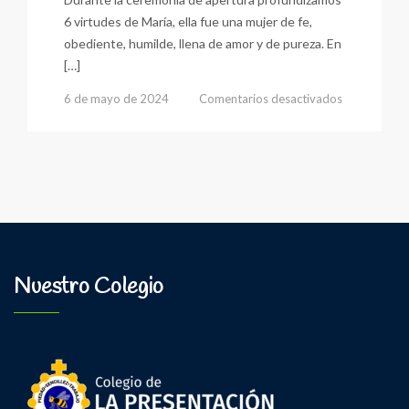
6 virtudes de María, ella fue una mujer de fe,
obediente, humilde, llena de amor y de pureza. En
[…]
en
6 de mayo de 2024
Comentarios desactivados
Inició
El
Mes
de
Nuestra
Madre
María!
Nuestro Colegio