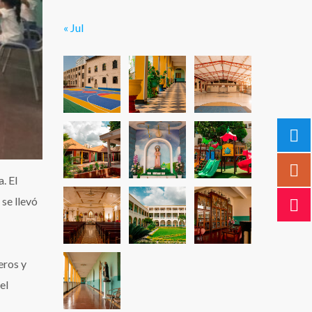
« Jul
. El
se llevó
eros y
el