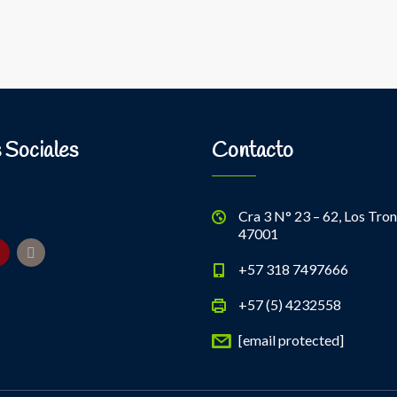
 Sociales
Contacto
Cra 3 N° 23 – 62, Los Tron
47001
+57 318 7497666
+57 (5) 4232558
[email protected]