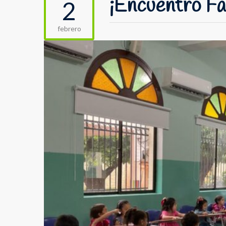
¡Encuentro Fa
2
febrero