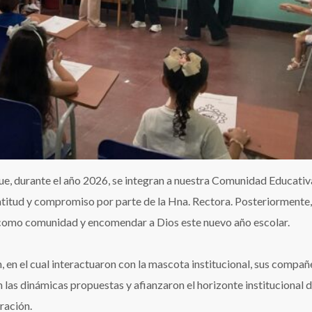
ue, durante el año 2026, se integran a nuestra Comunidad Educativa
atitud y compromiso por parte de la Hna. Rectora. Posteriormente, 
como comunidad y encomendar a Dios este nuevo año escolar.
, en el cual interactuaron con la mascota institucional, sus compañ
las dinámicas propuestas y afianzaron el horizonte institucional d
ración.