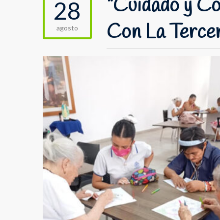
“Cuidado y Co
28
Con La Terce
agosto