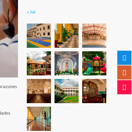
« Jul
Corazones
idades