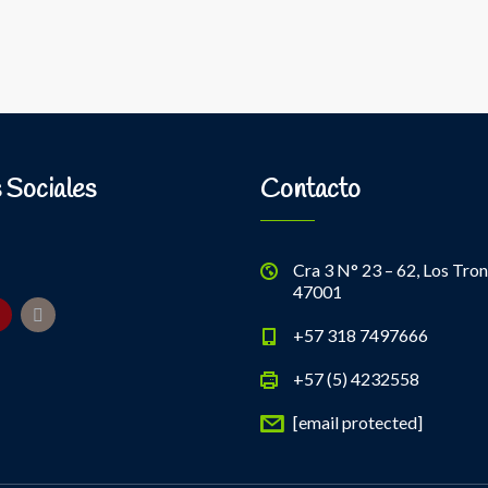
 Sociales
Contacto
Cra 3 N° 23 – 62, Los Tron
47001
+57 318 7497666
+57 (5) 4232558
[email protected]