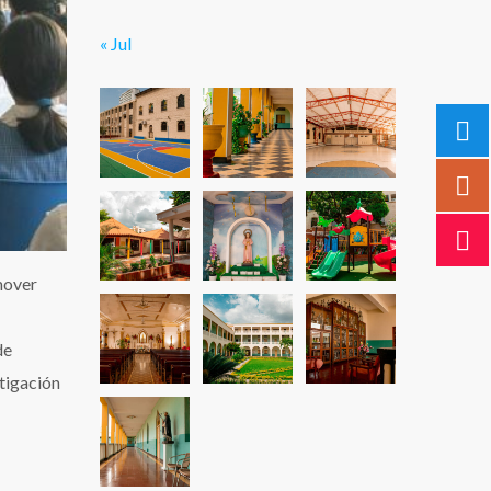
« Jul
mover
de
itigación