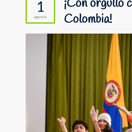
¡Con orgullo 
1
Colombia!
agosto