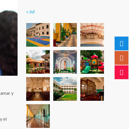
« Jul
 amar y
y el