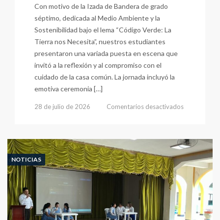
Con motivo de la Izada de Bandera de grado
séptimo, dedicada al Medio Ambiente y la
Sostenibilidad bajo el lema “Código Verde: La
Tierra nos Necesita”, nuestros estudiantes
presentaron una variada puesta en escena que
invitó a la reflexión y al compromiso con el
cuidado de la casa común. La jornada incluyó la
emotiva ceremonia […]
en
28 de julio de 2026
Comentarios desactivados
Izada
de
Bandera,
Grado
7
NOTICIAS
Vivamos
el
Medio
Ambiente
Con
Responsabil