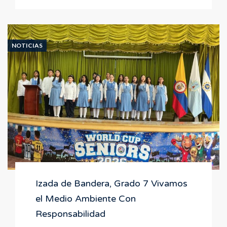
Izada
de
Bandera,
Grado
4.
NOTICIAS
La
Naturaleza
Necesita
de
Nuestro
Amor
Izada de Bandera, Grado 7 Vivamos
el Medio Ambiente Con
Responsabilidad