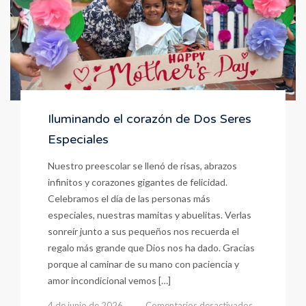
Iluminando el corazón de Dos Seres
Especiales
Nuestro preescolar se llenó de risas, abrazos
infinitos y corazones gigantes de felicidad.
Celebramos el día de las personas más
especiales, nuestras mamitas y abuelitas. ​Verlas
sonreír junto a sus pequeños nos recuerda el
regalo más grande que Dios nos ha dado. Gracias
porque al caminar de su mano con paciencia y
amor incondicional vemos […]
en
4 de junio de 2026
Comentarios desactivados