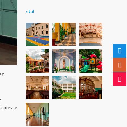
« Jul
o y
o
iantes se