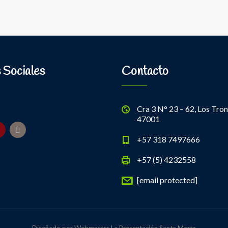
 Sociales
Contacto
Cra 3 N° 23 – 62, Los Tron
47001
+57 318 7497666
+57 (5) 4232558
[email protected]
Diseñado por Webmaster La Presentación Santa Marta