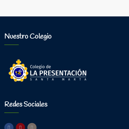
Fe
y
Educación
Nuestro Colegio
Redes Sociales