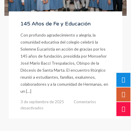
145 Años de Fe y Educación
Con profundo agradecimiento y alegría, la
comunidad educativa del colegio celebró la
Solemne Eucaristía en acción de gracias por los
145 años de fundación, presidida por Monseñor
José Mario Bacci Trespalacios, Obispo de la
Diócesis de Santa Marta. El encuentro litúrgico
reunió a estudiantes, familias, exalumnos,
colaboradores y a la comunidad de Hermanas, en
un […]
3 de septiembre de 2025
Comentarios
en
desactivados
145
Años
de